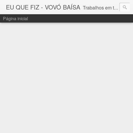
EU QUE FIZ - VOVÓ BAÍSA
Trabalhos em tricô, crochê e bordado feitos à mão, sob Encomenda : vovobaisa@gmail.com
Página inicial