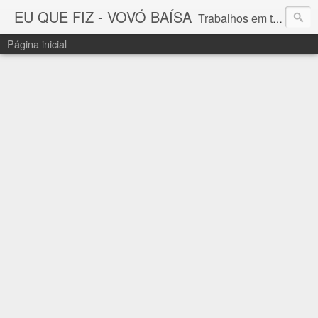
EU QUE FIZ - VOVÓ BAÍSA
Trabalhos em tricô, crochê e bordado feitos à mão, sob Encomenda : vovobaisa@gmail.com
Página inicial